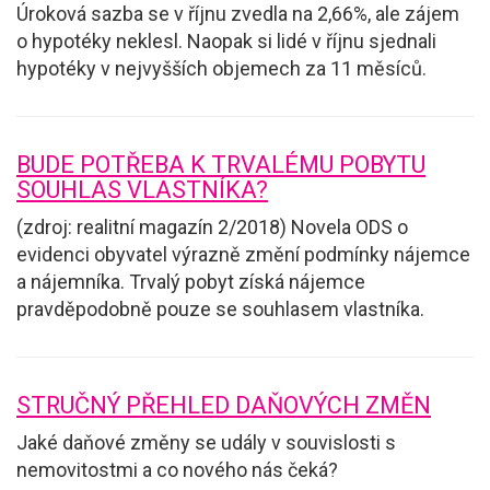
Úroková sazba se v říjnu zvedla na 2,66%, ale zájem
o hypotéky neklesl. Naopak si lidé v říjnu sjednali
hypotéky v nejvyšších objemech za 11 měsíců.
BUDE POTŘEBA K TRVALÉMU POBYTU
SOUHLAS VLASTNÍKA?
(zdroj: realitní magazín 2/2018) Novela ODS o
evidenci obyvatel výrazně změní podmínky nájemce
a nájemníka. Trvalý pobyt získá nájemce
pravděpodobně pouze se souhlasem vlastníka.
STRUČNÝ PŘEHLED DAŇOVÝCH ZMĚN
Jaké daňové změny se udály v souvislosti s
nemovitostmi a co nového nás čeká?