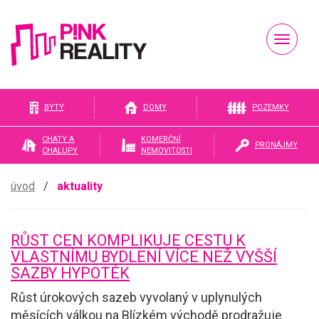
Naviga
Pink
BYTY
DOMY
POZEMKY
CHATY A
KOMERČNÍ
PRONÁJMY
CHALUPY
NEMOVITOSTI
reality
úvod
/
aktuality
RŮST CEN KOMPLIKUJE CESTU K
VLASTNÍMU BYDLENÍ VÍCE NEŽ VYŠŠÍ
SAZBY HYPOTÉK
Růst úrokových sazeb vyvolaný v uplynulých
měsících válkou na Blízkém východě prodražuje