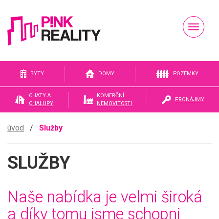
Naviga
Pink
BYTY
DOMY
POZEMKY
CHATY A
KOMERČNÍ
PRONÁJMY
CHALUPY
NEMOVITOSTI
reality
úvod
/
Služby
SLUŽBY
Naše nabídka je velmi široká
a díky tomu jsme schopni