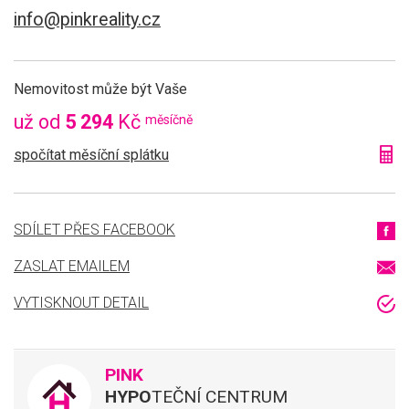
info@pinkreality.cz
Nemovitost může být Vaše
už od
5 294
Kč
měsíčně
spočítat měsíční splátku
SDÍLET PŘES FACEBOOK
ZASLAT EMAILEM
VYTISKNOUT DETAIL
PINK
HYPO
TEČNÍ CENTRUM