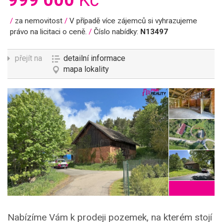
999 000
Kč
/
za nemovitost
/
V případě více zájemců si vyhrazujeme
právo na licitaci o ceně.
/
Číslo nabídky:
N13497
přejít na
detailní informace
mapa lokality
Nabízíme Vám k prodeji pozemek, na kterém stojí