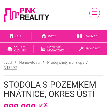
Naviga
Pink
BYTY
DOMY
POZEMKY
CHATY A
KOMERČNÍ
PRONÁJMY
CHALUPY
NEMOVITOSTI
reality
úvod
/
Nemovitosti
/
Prodej chaty a chalupy
/
N13497
STODOLA S POZEMKEM
HNÁTNICE, OKRES ÚSTÍ
NAD ORLICÍ