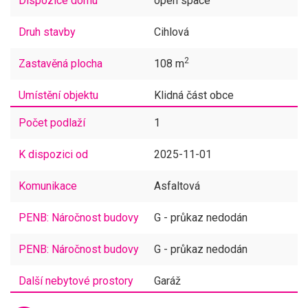
Dispozice domu
open space
Druh stavby
Cihlová
2
Zastavěná plocha
108 m
Umístění objektu
Klidná část obce
Počet podlaží
1
2
Užitná plocha
118 m
K dispozici od
2025-11-01
Stav objektu
Dobrý
Komunikace
Asfaltová
2
Plocha pozemku/ů
479 m
PENB: Náročnost budovy
G - průkaz nedodán
Typ domu
Přízemní
PENB: Náročnost budovy
G - průkaz nedodán
Další nebytové prostory
Garáž