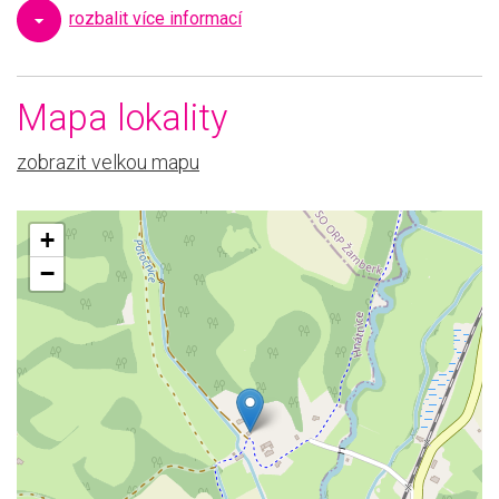
Schodiště
Kamenné
rozbalit více informací
Doprava
Vlak, Autobus, Silnice
Mapa lokality
Vybavenost
Škola, Zdravotnická
zařízení, Školka, Pošta, Síť
obchodů a služeb,
zobrazit velkou mapu
Supermarket
+
−