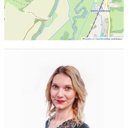
Leaflet
|
©
OpenStreetMap
contributors