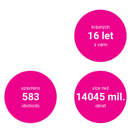
krásných
16 let
s vámi
uzavřeno
více než
583
14045 mil.
obchodů
obrat