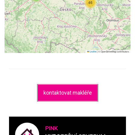
46
Leaflet
|
© OpenStreetMap contributors
kontaktovat makléře
PINK