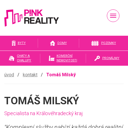
Naviga
Pink
BYTY
DOMY
POZEMKY
CHATY A
KOMERČNÍ
PRONÁJMY
CHALUPY
NEMOVITOSTI
reality
úvod
/
kontakt
/
Tomáš Milský
TOMÁŠ MILSKÝ
Specialista na Královéhradecký kraj
"Komplexní služby nabízí každá dobrá realitní