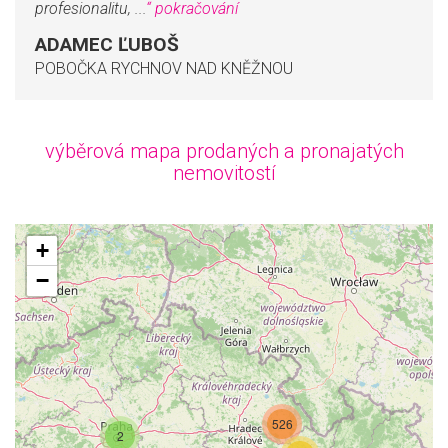
profesionalitu, ...
“
pokračování
ADAMEC ĽUBOŠ
POBOČKA RYCHNOV NAD KNĚŽNOU
výběrová mapa prodaných a pronajatých
nemovitostí
mapa není k dispozici
+
−
526
2