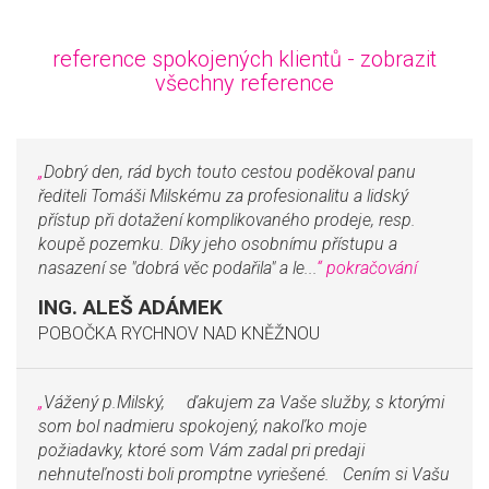
reference spokojených klientů -
zobrazit
všechny reference
„
Dobrý den, rád bych touto cestou poděkoval panu
řediteli Tomáši Milskému za profesionalitu a lidský
přístup při dotažení komplikovaného prodeje, resp.
koupě pozemku. Díky jeho osobnímu přístupu a
nasazení se "dobrá věc podařila" a le...
“
pokračování
ING. ALEŠ ADÁMEK
POBOČKA RYCHNOV NAD KNĚŽNOU
„
Vážený p.Milský, ďakujem za Vaše služby, s ktorými
som bol nadmieru spokojený, nakoľko moje
požiadavky, ktoré som Vám zadal pri predaji
nehnuteľnosti boli promptne vyriešené. Cením si Vašu